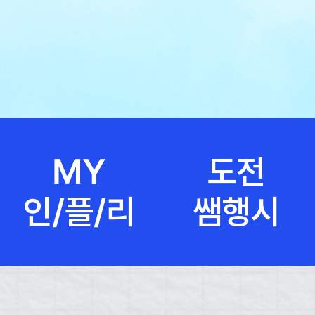
MY
도전
인/플/리
쌤행시