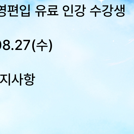
영편입 유료 인강 수강생
08.27(수)
 공지사항