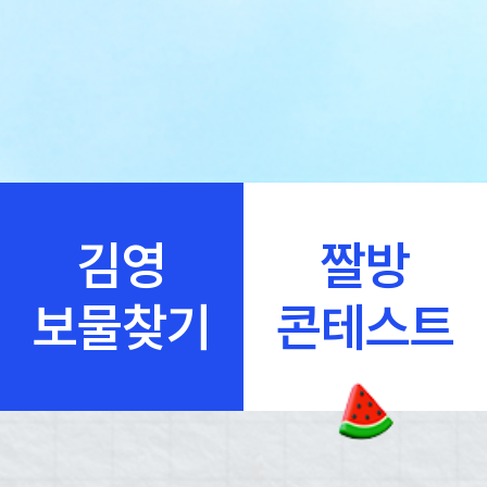
김영
짤방
보물찾기
콘테스트