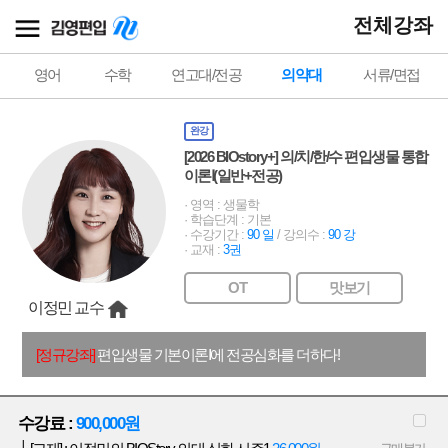
전체강좌
영어
수학
연고대/전공
의약대
서류/면접
완강
[2026 BIOstory+] 의/치/한/수 편입생물 통합
이론Ⅰ(일반+전공)
· 영역 : 생물학
· 학습단계 : 기본
· 수강기간 :
90 일
/ 강의수 :
90 강
· 교재 :
3권
OT
맛보기
이정민 교수
[정규강좌]
편입생물 기본이론Ⅰ에 전공심화를 더하다!
수강료 :
900,000원