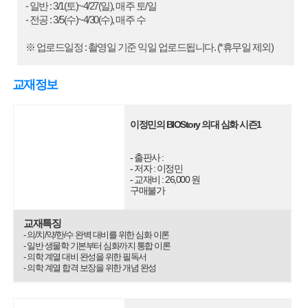
- 일반 : 3/1(토)~4/27(일), 매주 토/일
- 전공 : 3/5(수)~4/30(수), 매주 수
※ 업로드일정 : 촬영일 기준 익일 업로드됩니다. (*휴무일 제외)
교재정보
이정민의 BIOStory 의대 심화 시즌1
- 출판사 :
- 저자 : 이정민
- 교재비 : 26,000 원
구매불가
교재특징
- 의/치/약/한/수 완벽 대비를 위한 심화 이론
- 일반 생물학 기본부터 심화까지 통합 이론
- 의학 계열 대비 완성을 위한 필독서
- 의학 계열 합격 보장을 위한 개념 완성