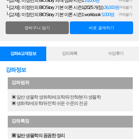
└ [교재] : 이정민의 BIOStory 의대 심화 시즌1
26,000원
구매불가
└ [교재] : 이정민의 BIOStory 기본 이론 시즌1(2025 개정)
26,000원
구매불가
└ [교재] : 이정민의 BIOStory 기본 이론 시즌1 workbook
5,000원
구매불가
장바구니 담기
바로 결제하기
강좌&교재정보
강의목록
수강후기
강좌정보
강좌범위
▣ 일반 생물학 생화학/세포학/유전학/분자 생물학
▣ 생화학/세포학/유전학 쉬운 수준의 전공
강좌특징
▣ 일반 생물학의 꼼꼼한 정리