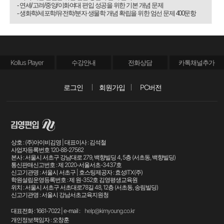
- 연세/고려/중앙/이화여대 편입 성공을 위한 기본 개념 문제
- 생화학/세포학/유전학/분자 생물학 개념 확립을 위한 엄선 문제 400문항
Kollus Player
수강안내
전화상담
카톡채널추가
로그인
회원가입
PC버전
상호 : (주)아이비김영 | 대표이사 : 김석철
사업자등록번호 120-88-27562
본사 : 서울시 서초구 강남대로 279, 백향빌딩 4, 5층 (서초동, 백향빌딩)
통신판매신고번호 : 제 2020-서울서초-3437호
신고기관명 : 서울시 서초구 | 호스팅제공자 : 효성ITX(주)
학원설립운영등록번호 : 제 원-352호 김영평생교육원
위치 : 서울시 서초구 서초대로78길 48, 12층 (서초동, 송림빌딩)
신고기관명 : 서울시 강남서초교육지원청
대표전화 : 1661-7022 | e-mail :
help@kimyoung.co.kr
개인정보책임자 : 오창훈