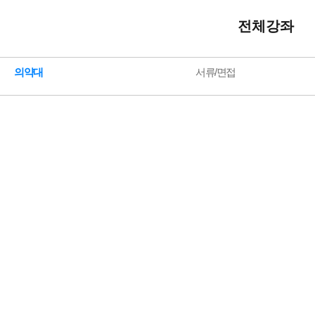
전체강좌
의약대
서류/면접