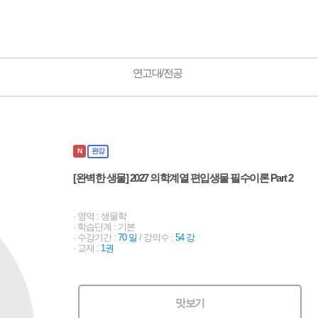
연고대/전공
N
완강
[완벽한 생물] 2027 의학계열 편입생물 필수이론 Part 2
· 영역 : 생물학
· 학습단계 : 기본
· 수강기간 :
70 일
/ 강의수 :
54 강
· 교재 :
1권
맛보기