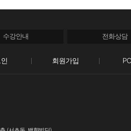
수강안내
전화상담
그인
회원가입
P
5층 (서초동, 백향빌딩)