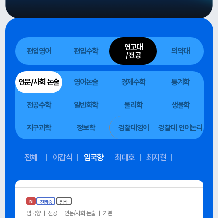
연고대
편입영어
편입수학
의약대
/전공
인문/사회 논술
영어논술
경제수학
통계학
전공수학
일반화학
물리학
생물학
지구과학
정보학
경찰대영어
경찰대 언어논리
전체
이갑식
임국향
최대호
최지현
N
진행중
첨삭
임국향 ㅣ 전공 ㅣ 인문/사회 논술 ㅣ 기본