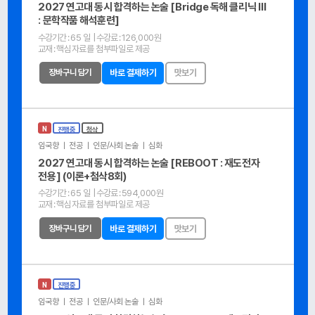
2027 연고대 동시 합격하는 논술 [Bridge 독해 클리닉 Ⅲ
: 문학작품 해석훈련]
수강기간 :
65 일
| 수강료 :
126,000원
교재 :
핵심자료를 첨부파일로 제공
장바구니 담기
바로 결제하기
맛보기
N
진행중
첨삭
임국향 ㅣ 전공 ㅣ 인문/사회 논술 ㅣ 심화
2027 연고대 동시 합격하는 논술 [REBOOT : 재도전자
전용] (이론+첨삭8회)
수강기간 :
65 일
| 수강료 :
594,000원
교재 :
핵심자료를 첨부파일로 제공
장바구니 담기
바로 결제하기
맛보기
N
진행중
임국향 ㅣ 전공 ㅣ 인문/사회 논술 ㅣ 심화