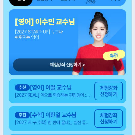
/전공
[영어] 이수민 교수님
[2027 START-UP] 누구나
쉬워지는 영어
추천
체험강좌 신청하기 >
[영어] 이얼 교수님
추천
체험강좌
신청하기
[2027 REAL] 역으로 학습하는 편입영어 : 리얼역습 1.0
[수학] 이한얼 교수님
추천
체험강좌
신청하기
[2027 자.꾸.수학] 한 번에 끝내는 실전 통합 미적분