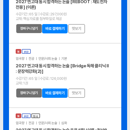
2027 연고대 동시 합격하는 논술 [REBOOT : 재도전자
전용] (이론)
수강기간 :
65 일
| 수강료 :
297,000원
교재 :
핵심자료를 첨부파일로 제공
장바구니 담기
바로 결제하기
맛보기
N
완강
임국향 ㅣ 전공 ㅣ 인문/사회 논술 ㅣ 기본
2027 연고대 동시 합격하는 논술 [Bridge 독해 클리닉 Ⅱ
: 문장력강화(2)]
수강기간 :
65 일
| 수강료 :
126,000원
교재 :
1권
장바구니 담기
바로 결제하기
맛보기
N
완강
첨삭
임국향 ㅣ 전공 ㅣ 인문/사회 논술 ㅣ 심화