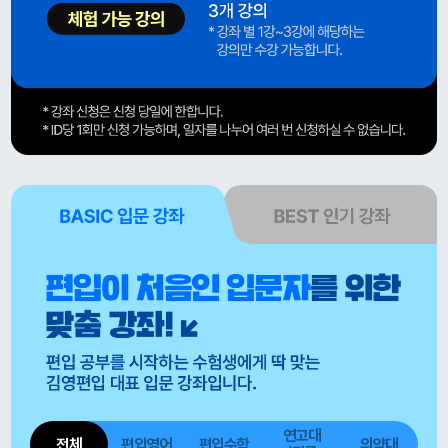
연고대
전체
편입영어
편입수학
의약대