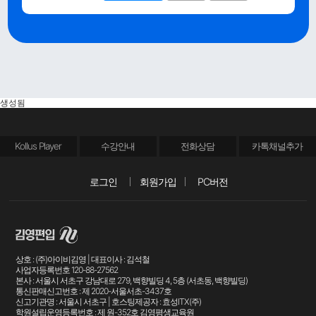
생성됨
Kollus Player
수강안내
전화상담
카톡채널추가
로그인
회원가입
PC버전
상호 : (주)아이비김영 | 대표이사 : 김석철
사업자등록번호 120-88-27562
본사 : 서울시 서초구 강남대로 279, 백향빌딩 4, 5층 (서초동, 백향빌딩)
통신판매신고번호 : 제 2020-서울서초-3437호
신고기관명 : 서울시 서초구 | 호스팅제공자 : 효성ITX(주)
학원설립운영등록번호 : 제 원-352호 김영평생교육원