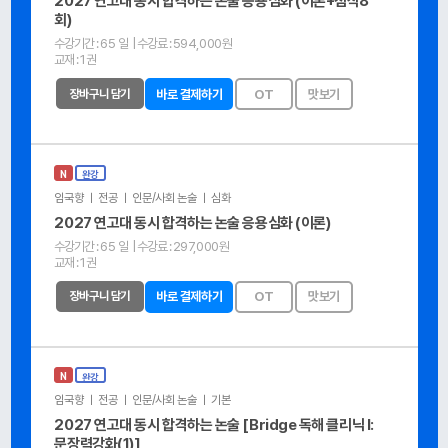
2027 연고대 동시 합격하는 논술 응용심화 (이론+첨삭8
회)
수강기간 :
65 일
| 수강료 :
594,000원
교재 :
1권
장바구니 담기
바로 결제하기
OT
맛보기
N
완강
임국향 ㅣ 전공 ㅣ 인문/사회 논술 ㅣ 심화
2027 연고대 동시 합격하는 논술 응용심화 (이론)
수강기간 :
65 일
| 수강료 :
297,000원
교재 :
1권
장바구니 담기
바로 결제하기
OT
맛보기
N
완강
임국향 ㅣ 전공 ㅣ 인문/사회 논술 ㅣ 기본
2027 연고대 동시 합격하는 논술 [Bridge 독해 클리닉 Ⅰ:
문장력강화(1)]