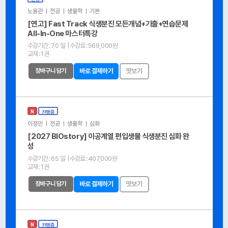
노용관 ㅣ 전공 ㅣ 생물학 ㅣ 기본
[연고] Fast Track 식생분진 모든개념+기출+연습문제
All-In-One 마스터특강
수강기간 :
70 일
| 수강료 :
569,000원
교재 :
1권
장바구니 담기
바로 결제하기
맛보기
N
진행중
이정민 ㅣ 전공 ㅣ 생물학 ㅣ 심화
[2027 BIOstory] 이공계열 편입생물 식생분진 심화 완
성
수강기간 :
65 일
| 수강료 :
407,000원
교재 :
1권
장바구니 담기
바로 결제하기
맛보기
N
진행중