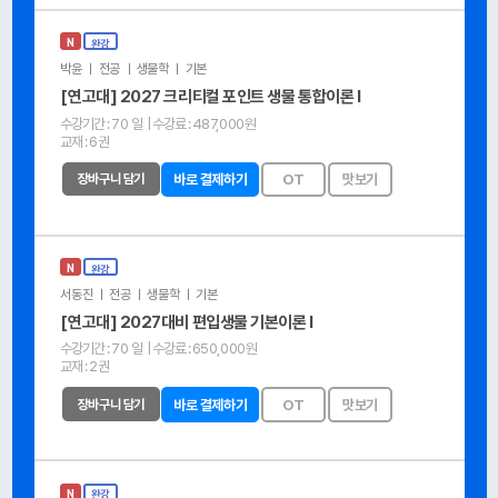
N
완강
박윤 ㅣ 전공 ㅣ 생물학 ㅣ 기본
[연고대] 2027 크리티컬 포인트 생물 통합이론 Ⅰ
수강기간 :
70 일
| 수강료 :
487,000원
교재 :
6권
장바구니 담기
바로 결제하기
OT
맛보기
N
완강
서동진 ㅣ 전공 ㅣ 생물학 ㅣ 기본
[연고대] 2027대비 편입생물 기본이론 Ⅰ
수강기간 :
70 일
| 수강료 :
650,000원
교재 :
2권
장바구니 담기
바로 결제하기
OT
맛보기
N
완강