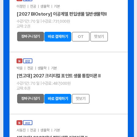
이정민 ㅣ 전공 ㅣ 생물학 ㅣ 기본
[2027 BIOstory] 이공계열 편입생물 일반생물학Ⅱ
수강기간 :
70 일
| 수강료 :
731,000원
교재 :
2권
장바구니 담기
바로 결제하기
OT
맛보기
N
완강
박윤 ㅣ 전공 ㅣ 생물학 ㅣ 기본
[연고대] 2027 크리티컬 포인트 생물 통합이론 Ⅱ
수강기간 :
70 일
| 수강료 :
487,000원
교재 :
6권
장바구니 담기
바로 결제하기
맛보기
N
완강
서동진 ㅣ 전공 ㅣ 생물학 ㅣ 기본