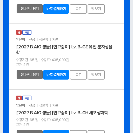
장바구니 담기
바로 결제하기
OT
맛보기
N
완강
엄은미 ㅣ 전공 ㅣ 생물학 ㅣ 기본
[2027 B.AIO 생물][연고중이] Lv. B-GE 유전·분자생물
학
수강기간 :
65 일
| 수강료 :
405,000원
교재 :
1권
장바구니 담기
바로 결제하기
OT
맛보기
N
완강
엄은미 ㅣ 전공 ㅣ 생물학 ㅣ 기본
[2027 B.AIO 생물][연고중이] Lv. B-CH 세포생화학
수강기간 :
65 일
| 수강료 :
405,000원
교재 :
1권