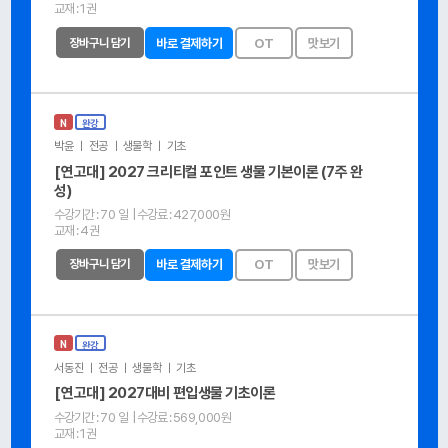
교재 :
1권
장바구니 담기
바로 결제하기
OT
맛보기
N
완강
박윤 ㅣ 전공 ㅣ 생물학 ㅣ 기초
[연고대] 2027 크리티컬 포인트 생물 기본이론 (7주 완
성)
수강기간 :
70 일
| 수강료 :
427,000원
교재 :
4권
장바구니 담기
바로 결제하기
OT
맛보기
N
완강
서동진 ㅣ 전공 ㅣ 생물학 ㅣ 기초
[연고대] 2027대비 편입생물 기초이론
수강기간 :
70 일
| 수강료 :
569,000원
교재 :
1권