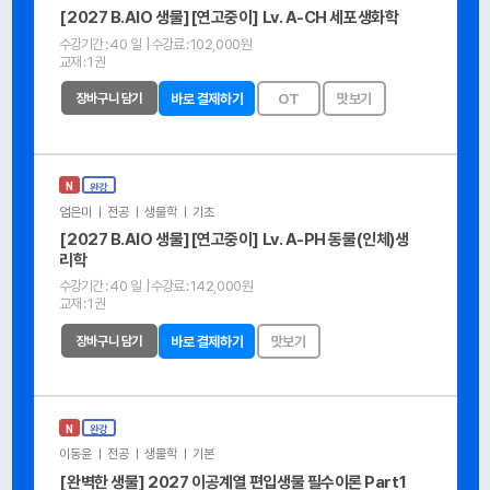
[2027 B.AIO 생물][연고중이] Lv. A-CH 세포생화학
수강기간 :
40 일
| 수강료 :
102,000원
교재 :
1권
장바구니 담기
바로 결제하기
OT
맛보기
N
완강
엄은미 ㅣ 전공 ㅣ 생물학 ㅣ 기초
[2027 B.AIO 생물][연고중이] Lv. A-PH 동물(인체)생
리학
수강기간 :
40 일
| 수강료 :
142,000원
교재 :
1권
장바구니 담기
바로 결제하기
맛보기
N
완강
이동윤 ㅣ 전공 ㅣ 생물학 ㅣ 기본
[완벽한 생물] 2027 이공계열 편입생물 필수이론 Part1