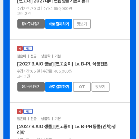
[연고대] 2027대비 편입생물 기본이론 Ⅱ
수강기간 :
70 일
| 수강료 :
650,000원
교재 :
2권
장바구니 담기
바로 결제하기
맛보기
N
완강
엄은미 ㅣ 전공 ㅣ 생물학 ㅣ 기본
[2027 B.AIO 생물][연고중이] Lv. B-PL 식생진분
수강기간 :
65 일
| 수강료 :
405,000원
교재 :
1권
장바구니 담기
바로 결제하기
OT
맛보기
N
완강
엄은미 ㅣ 전공 ㅣ 생물학 ㅣ 기본
[2027 B.AIO 생물][연고중이] Lv. B-PH 동물(인체)생
리학