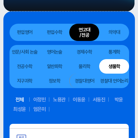
연고대
편입영어
편입수학
의약대
/전공
인문/사회 논술
영어논술
경제수학
통계학
전공수학
일반화학
물리학
생물학
지구과학
정보학
경찰대영어
경찰대 언어논리
전체
이정민
노용관
이동윤
서동진
박윤
최성윤
엄은미
완강