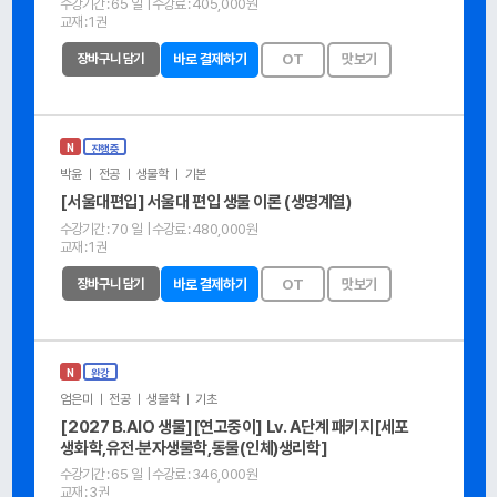
수강기간 :
65 일
| 수강료 :
405,000원
교재 :
1권
장바구니 담기
바로 결제하기
OT
맛보기
N
진행중
박윤 ㅣ 전공 ㅣ 생물학 ㅣ 기본
[서울대편입] 서울대 편입 생물 이론 (생명계열)
수강기간 :
70 일
| 수강료 :
480,000원
교재 :
1권
장바구니 담기
바로 결제하기
OT
맛보기
N
완강
엄은미 ㅣ 전공 ㅣ 생물학 ㅣ 기초
[2027 B.AIO 생물][연고중이] Lv. A단계 패키지[세포
생화학,유전·분자생물학,동물(인체)생리학]
수강기간 :
65 일
| 수강료 :
346,000원
교재 :
3권