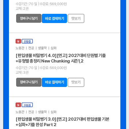
수강기간 :
70 일
| 수강료 :
569,000원
교재 :
2권
장바구니 담기
바로 결제하기
맛보기
N
진행중
노용관 ㅣ 전공 ㅣ 생물학 ㅣ 심화
[편입생물 비밀병기 4.0][연고] 2027대비 단원별 기출
+유형별 총정리 New Chunking 시즌1,2
수강기간 :
70 일
| 수강료 :
569,000원
교재 :
3권
장바구니 담기
바로 결제하기
맛보기
N
진행중
노용관 ㅣ 전공 ㅣ 생물학 ㅣ 심화
[편입생물 비밀병기 3.0][연고] 2027대비 편입생물 기본
+심화+기출 완성 Part 2