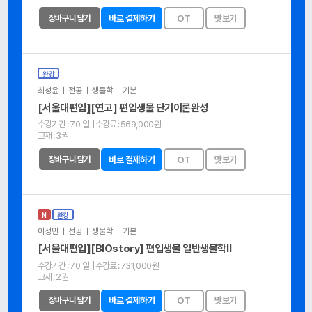
장바구니 담기
바로 결제하기
OT
맛보기
완강
최성윤 ㅣ 전공 ㅣ 생물학 ㅣ 기본
[서울대편입][연고] 편입생물 단기이론완성
수강기간 :
70 일
| 수강료 :
569,000원
교재 :
3권
장바구니 담기
바로 결제하기
OT
맛보기
N
완강
이정민 ㅣ 전공 ㅣ 생물학 ㅣ 기본
[서울대편입][BIOstory] 편입생물 일반생물학Ⅱ
수강기간 :
70 일
| 수강료 :
731,000원
교재 :
2권
장바구니 담기
바로 결제하기
OT
맛보기