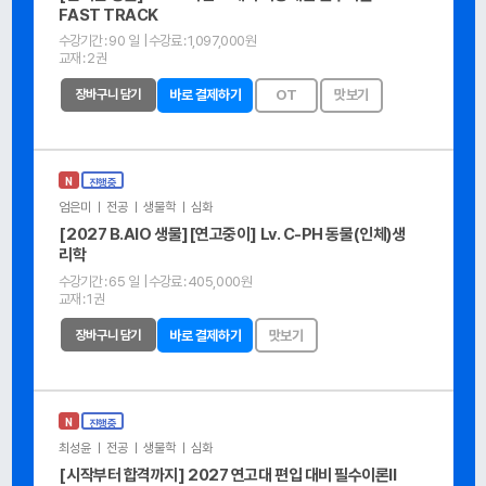
FAST TRACK
수강기간 :
90 일
| 수강료 :
1,097,000원
교재 :
2권
장바구니 담기
바로 결제하기
OT
맛보기
N
진행중
엄은미 ㅣ 전공 ㅣ 생물학 ㅣ 심화
[2027 B.AIO 생물][연고중이] Lv. C-PH 동물(인체)생
리학
수강기간 :
65 일
| 수강료 :
405,000원
교재 :
1권
장바구니 담기
바로 결제하기
맛보기
N
진행중
최성윤 ㅣ 전공 ㅣ 생물학 ㅣ 심화
[시작부터 합격까지] 2027 연고대 편입 대비 필수이론Ⅱ