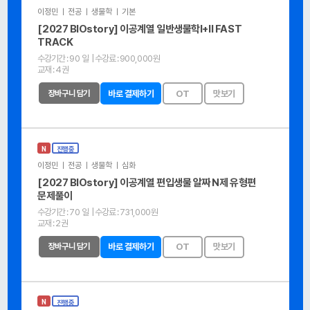
이정민 ㅣ 전공 ㅣ 생물학 ㅣ 기본
[2027 BIOstory] 이공계열 일반생물학Ⅰ+Ⅱ FAST
TRACK
수강기간 :
90 일
| 수강료 :
900,000원
교재 :
4권
장바구니 담기
바로 결제하기
OT
맛보기
N
진행중
이정민 ㅣ 전공 ㅣ 생물학 ㅣ 심화
[2027 BIOstory] 이공계열 편입생물 알짜 N제 유형편
문제풀이
수강기간 :
70 일
| 수강료 :
731,000원
교재 :
2권
장바구니 담기
바로 결제하기
OT
맛보기
N
진행중