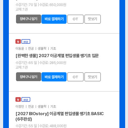
수강기간 :
70 일
| 수강료 :
650,000원
교재 :
1권
장바구니 담기
바로 결제하기
OT
맛보기
N
완강
이동윤 ㅣ 전공 ㅣ 생물학 ㅣ 기초
[완벽한 생물] 2027 이공계열 편입생물 쌩기초 입문
수강기간 :
65 일
| 수강료 :
285,000원
교재 :
1권
장바구니 담기
바로 결제하기
OT
맛보기
N
완강
이정민 ㅣ 전공 ㅣ 생물학 ㅣ 기초
[2027 BIOstory] 이공계열 편입생물 쌩기초 BASIC
(6주완성)
수강기간 :
55 일
| 수강료 :
488,000원