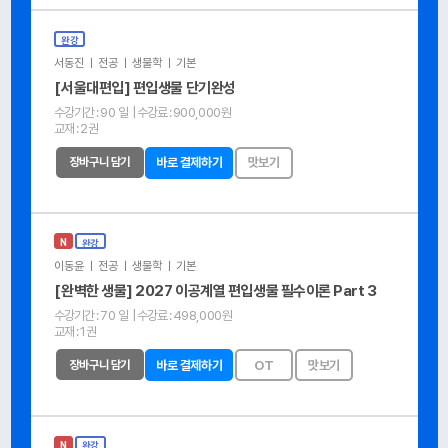
완강
서동진 ㅣ 전공 ㅣ 생물학 ㅣ 기본
[서울대편입] 편입생물 단기완성
수강기간 :
90 일
| 수강료 :
900,000원
교재 :
2권
장바구니 담기
바로 결제하기
맛보기
N
완강
이동윤 ㅣ 전공 ㅣ 생물학 ㅣ 기본
[완벽한 생물] 2027 이공계열 편입생물 필수이론 Part 3
수강기간 :
70 일
| 수강료 :
498,000원
교재 :
1권
장바구니 담기
바로 결제하기
OT
맛보기
N
완강