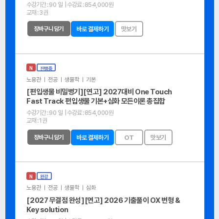
수강기간 :
90 일
| 수강료 :
854,000원
교재 :
3권
장바구니 담기
바로 결제하기
맛보기
N
진행중
노용관 ㅣ 전공 ㅣ 생물학 ㅣ 기본
[편입생물 비밀병기][연고] 2027대비 One Touch
Fast Track 편입생물 기본+심화 모든이론 총집합
수강기간 :
90 일
| 수강료 :
854,000원
교재 :
1권
장바구니 담기
바로 결제하기
OT
맛보기
N
완강
노용관 ㅣ 전공 ㅣ 생물학 ㅣ 심화
[2027 무결점 완성][연고] 2026 기출풀이 OX 변형 &
Key solution