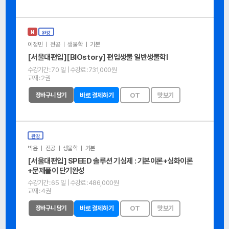
N
완강
이정민 ㅣ 전공 ㅣ 생물학 ㅣ 기본
[서울대편입][BIOstory] 편입생물 일반생물학Ⅰ
수강기간 :
70 일
| 수강료 :
731,000원
교재 :
2권
장바구니 담기
바로 결제하기
OT
맛보기
완강
박윤 ㅣ 전공 ㅣ 생물학 ㅣ 기본
[서울대편입] SPEED 솔루션 기심제 : 기본이론+심화이론
+문제풀이 단기완성
수강기간 :
65 일
| 수강료 :
486,000원
교재 :
4권
장바구니 담기
바로 결제하기
OT
맛보기