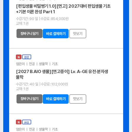
[편입생물 비밀병기 1.0][연고] 2027대비 편입생물 기초
+기본 이론 완성 Part 1
수강기간 :
90 일
| 수강료 :
854,000원
교재 :
1권
장바구니 담기
바로 결제하기
맛보기
N
완강
엄은미 ㅣ 전공 ㅣ 생물학 ㅣ 기초
[2027 B.AIO 생물][연고중이] Lv. A-GE 유전·분자생
물학
수강기간 :
40 일
| 수강료 :
102,000원
교재 :
1권
장바구니 담기
바로 결제하기
맛보기
N
완강
엄은미 ㅣ 전공 ㅣ 생물학 ㅣ 기초