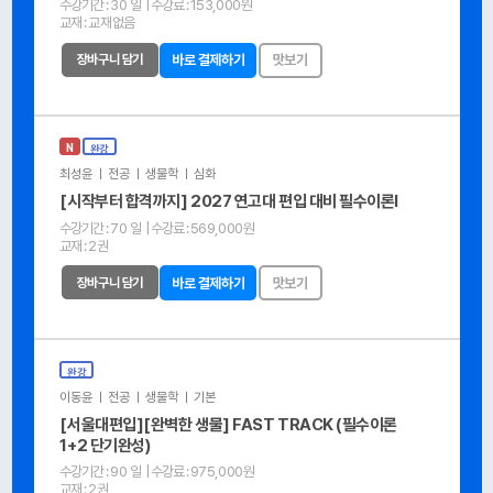
수강기간 :
30 일
| 수강료 :
153,000원
교재 :
교재없음
장바구니 담기
바로 결제하기
맛보기
N
완강
최성윤 ㅣ 전공 ㅣ 생물학 ㅣ 심화
[시작부터 합격까지] 2027 연고대 편입 대비 필수이론Ⅰ
수강기간 :
70 일
| 수강료 :
569,000원
교재 :
2권
장바구니 담기
바로 결제하기
맛보기
완강
이동윤 ㅣ 전공 ㅣ 생물학 ㅣ 기본
[서울대편입][완벽한 생물] FAST TRACK (필수이론
1+2 단기완성)
수강기간 :
90 일
| 수강료 :
975,000원
교재 :
2권