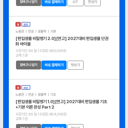
장바구니 담기
바로 결제하기
OT
맛보기
N
완강
노용관 ㅣ 전공 ㅣ 생물학 ㅣ 기본
[편입생물 비밀병기 2.0][연고] 2027대비 편입생물 단권
화 바이블
수강기간 :
90 일
| 수강료 :
900,000원
교재 :
1권
장바구니 담기
바로 결제하기
맛보기
N
완강
노용관 ㅣ 전공 ㅣ 생물학 ㅣ 기초
[편입생물 비밀병기 1.0][연고] 2027대비 편입생물 기초
+기본 이론 완성 Part 2
수강기간 :
90 일
| 수강료 :
854,000원
교재 :
1권