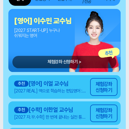
/전공
[영어] 이얼 교수님
[2027 REAL] 역으로 학습하는
편입영어 : 리얼역습 1.0
추천
체험강좌 신청하기 >
[영어] 이얼 교수님
추천
체험강좌
신청하기
[2027 REAL] 역으로 학습하는 편입영어 : 리얼역습 1.0
[수학] 이한얼 교수님
추천
체험강좌
신청하기
[2027 자.꾸.수학] 한 번에 끝내는 실전 통합 미적분