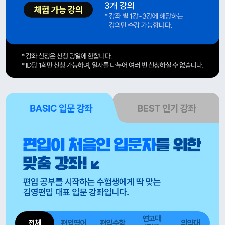
연고대
전체
편입영어
편입수학
의약대