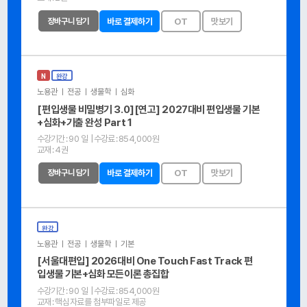
장바구니 담기
바로 결제하기
OT
맛보기
N
완강
노용관 ㅣ 전공 ㅣ 생물학 ㅣ 심화
[편입생물 비밀병기 3.0][연고] 2027대비 편입생물 기본
+심화+기출 완성 Part 1
수강기간 :
90 일
| 수강료 :
854,000원
교재 :
4권
장바구니 담기
바로 결제하기
OT
맛보기
완강
노용관 ㅣ 전공 ㅣ 생물학 ㅣ 기본
[서울대편입] 2026대비 One Touch Fast Track 편
입생물 기본+심화 모든이론 총집합
수강기간 :
90 일
| 수강료 :
854,000원
교재 :
핵심자료를 첨부파일로 제공