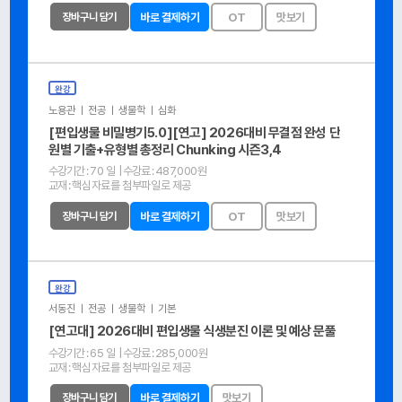
장바구니 담기
바로 결제하기
OT
맛보기
완강
노용관 ㅣ 전공 ㅣ 생물학 ㅣ 심화
[편입생물 비밀병기5.0][연고] 2026대비 무결점 완성 단
원별 기출+유형별 총정리 Chunking 시즌3,4
수강기간 :
70 일
| 수강료 :
487,000원
교재 :
핵심자료를 첨부파일로 제공
장바구니 담기
바로 결제하기
OT
맛보기
완강
서동진 ㅣ 전공 ㅣ 생물학 ㅣ 기본
[연고대] 2026대비 편입생물 식생분진 이론 및 예상 문풀
수강기간 :
65 일
| 수강료 :
285,000원
교재 :
핵심자료를 첨부파일로 제공
장바구니 담기
바로 결제하기
맛보기