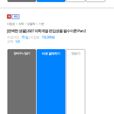
N
완강
이동윤 ㅣ 의학 ㅣ 생물학 ㅣ 기본
[완벽한 생물] 2027 의학계열 편입생물 필수이론 Part 2
수강기간 :
70 일
| 수강료 :
731,000원
교재 :
1권
장바구니 담기
바로 결제하기
맛보기