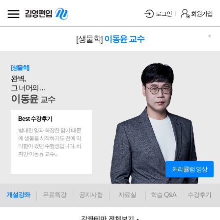
로그인
회원가입
▼
[생물학]
이동윤 교수
[생물학]
완벽,
그 너머의
BIOLOGY
이동윤
교수
Best 수강후기
방대한 양과 복잡한 암기 때문
에 생물을 시작하기도 전에 막
막함이 컸던 수험생입니다. 하
지만 이동윤 교수..
커리큘럼 영상
개설강좌
무료특강
공지사항
자료실
학습 Q&A
수강후기
강좌테마 전체보기
▼