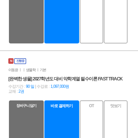
N
진행중
이동윤 ㅣ ㅣ 생물학 ㅣ 기본
[완벽한 생물] 2027학년도 대비 약학계열 필수이론 FAST TRACK
수강기간 :
90 일
| 수강료 :
1,097,000원
교재 :
2권
장바구니 담기
바로 결제하기
OT
맛보기