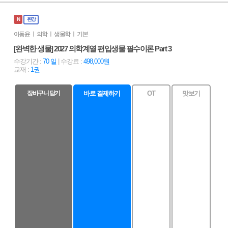
N
완강
이동윤 ㅣ 의학 ㅣ 생물학 ㅣ 기본
[완벽한 생물] 2027 의학계열 편입생물 필수이론 Part 3
수강기간 :
70 일
| 수강료 :
498,000원
교재 :
1권
장바구니 담기
바로 결제하기
OT
맛보기