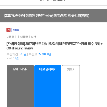
[2027 깔끔하게 정리된 완벽한 생물] 의학/약학 정규강좌(약학)
N
진행중
이동윤 ㅣ ㅣ 생물학 ㅣ 실전
[완벽한 생물] 2027학년도 대비 약학계열 PERFECT 단원별 필수 N제 +
OX all round review
수강기간 :
70 일
| 수강료 :
569,000원
교재 :
1권
장바구니 담기
바로 결제하기
맛보기