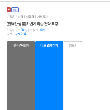
N
완강
이동윤 ㅣ 의학 ㅣ 생물학 ㅣ 기획특강
[완벽한 생물] 하반기 학습 전략 특강
수강기간 :
20 일
| 수강료 :
0원
교재 :
교재없음
장바구니 담기
바로 결제하기
맛보기