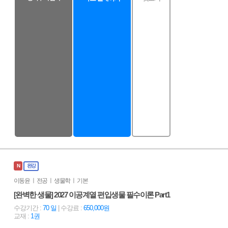
N
완강
이동윤 ㅣ 전공 ㅣ 생물학 ㅣ 기본
[완벽한 생물] 2027 이공계열 편입생물 필수이론 Part1
수강기간 :
70 일
| 수강료 :
650,000원
교재 :
1권