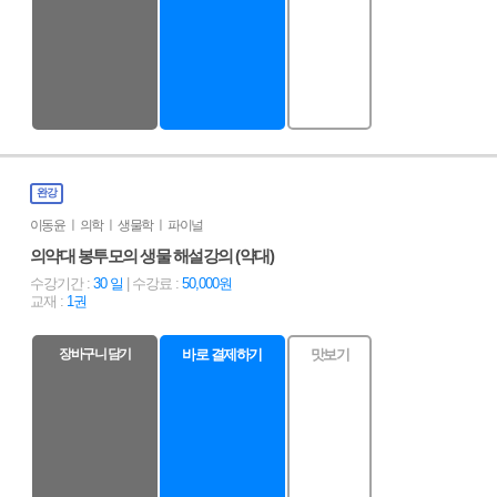
완강
이동윤 ㅣ 의학 ㅣ 생물학 ㅣ 파이널
의약대 봉투모의 생물 해설강의 (약대)
수강기간 :
30 일
| 수강료 :
50,000원
교재 :
1권
장바구니 담기
바로 결제하기
맛보기