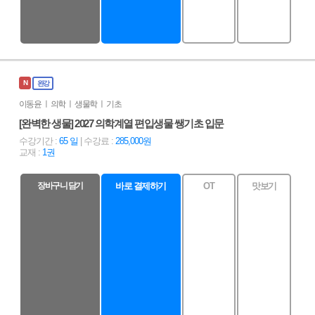
N
완강
이동윤 ㅣ 의학 ㅣ 생물학 ㅣ 기초
[완벽한 생물] 2027 의학계열 편입생물 쌩기초 입문
수강기간 :
65 일
| 수강료 :
285,000원
교재 :
1권
장바구니 담기
바로 결제하기
OT
맛보기