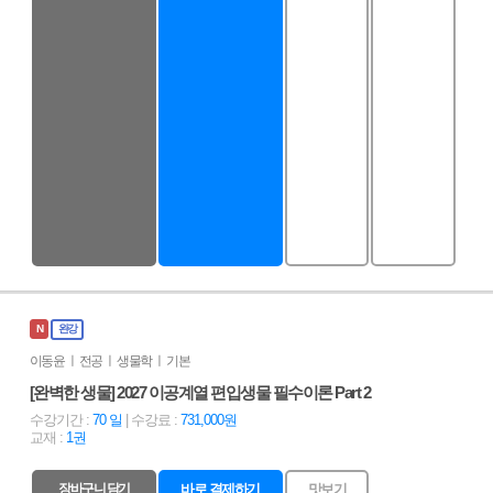
N
완강
이동윤 ㅣ 전공 ㅣ 생물학 ㅣ 기본
[완벽한 생물] 2027 이공계열 편입생물 필수이론 Part 2
수강기간 :
70 일
| 수강료 :
731,000원
교재 :
1권
장바구니 담기
바로 결제하기
맛보기