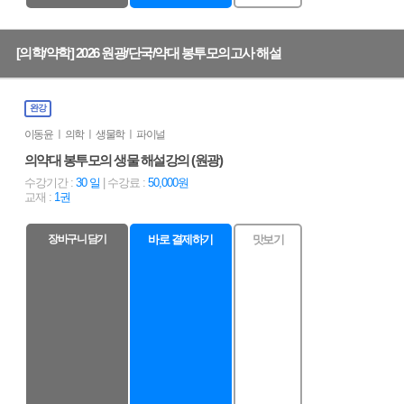
[의학/약학] 2026 원광/단국/약대 봉투모의고사 해설
완강
이동윤 ㅣ 의학 ㅣ 생물학 ㅣ 파이널
의약대 봉투모의 생물 해설강의 (원광)
수강기간 :
30 일
| 수강료 :
50,000원
교재 :
1권
장바구니 담기
바로 결제하기
맛보기