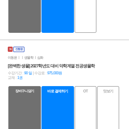
N
진행중
이동윤 ㅣ ㅣ 생물학 ㅣ 심화
[완벽한 생물] 2027학년도 대비 약학계열 전공생물학
수강기간 :
90 일
| 수강료 :
975,000원
교재 :
1권
장바구니 담기
바로 결제하기
OT
맛보기