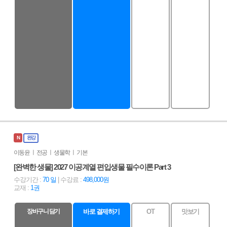
N
완강
이동윤 ㅣ 전공 ㅣ 생물학 ㅣ 기본
[완벽한 생물] 2027 이공계열 편입생물 필수이론 Part 3
수강기간 :
70 일
| 수강료 :
498,000원
교재 :
1권
장바구니 담기
바로 결제하기
OT
맛보기