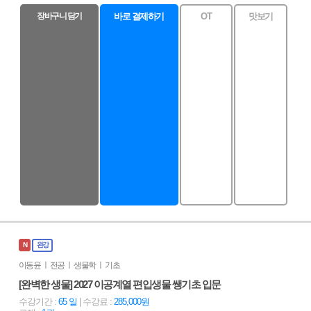
장바구니 담기
바로 결제하기
OT
맛보기
N
완강
이동윤 ㅣ 전공 ㅣ 생물학 ㅣ 기초
[완벽한 생물] 2027 이공계열 편입생물 쌩기초 입문
수강기간 :
65 일
| 수강료 :
285,000원