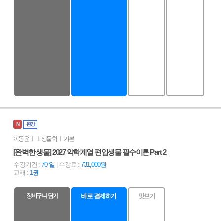
N
완강
이동윤 ㅣ ㅣ 생물학 ㅣ 기본
[완벽한 생물] 2027 약학계열 편입생물 필수이론 Part 2
수강기간 :
70 일
| 수강료 :
731,000원
교재 :
1권
장바구니 담기
바로 결제하기
맛보기