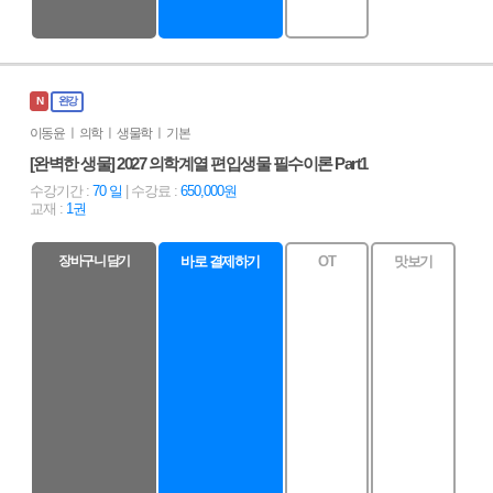
N
완강
이동윤 ㅣ 의학 ㅣ 생물학 ㅣ 기본
[완벽한 생물] 2027 의학계열 편입생물 필수이론 Part1
수강기간 :
70 일
| 수강료 :
650,000원
교재 :
1권
장바구니 담기
바로 결제하기
OT
맛보기