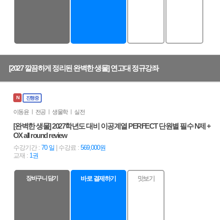
[2027 깔끔하게 정리된 완벽한 생물] 연고대 정규강좌
N
진행중
이동윤 ㅣ 전공 ㅣ 생물학 ㅣ 실전
[완벽한 생물] 2027학년도 대비 이공계열 PERFECT 단원별 필수 N제 +
OX all round review
수강기간 :
70 일
| 수강료 :
569,000원
교재 :
1권
장바구니 담기
바로 결제하기
맛보기