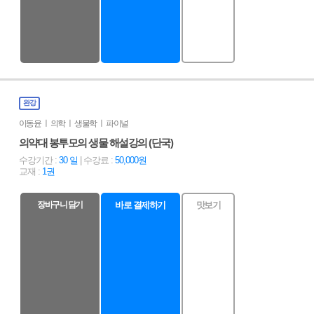
완강
이동윤 ㅣ 의학 ㅣ 생물학 ㅣ 파이널
의약대 봉투모의 생물 해설강의 (단국)
수강기간 :
30 일
| 수강료 :
50,000원
교재 :
1권
장바구니 담기
바로 결제하기
맛보기