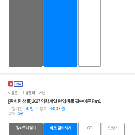
N
완강
이동윤 ㅣ ㅣ 생물학 ㅣ 기본
[완벽한 생물] 2027 약학계열 편입생물 필수이론 Part1
수강기간 :
70 일
| 수강료 :
650,000원
교재 :
1권
장바구니 담기
바로 결제하기
OT
맛보기