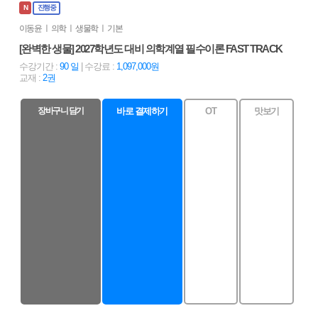
N
진행중
이동윤 ㅣ 의학 ㅣ 생물학 ㅣ 기본
[완벽한 생물] 2027학년도 대비 의학계열 필수이론 FAST TRACK
수강기간 :
90 일
| 수강료 :
1,097,000원
교재 :
2권
장바구니 담기
바로 결제하기
OT
맛보기