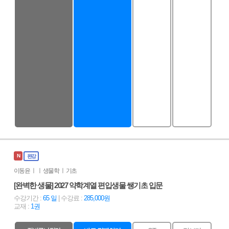
N
완강
이동윤 ㅣ ㅣ 생물학 ㅣ 기초
[완벽한 생물] 2027 약학계열 편입생물 쌩기초 입문
수강기간 :
65 일
| 수강료 :
285,000원
교재 :
1권