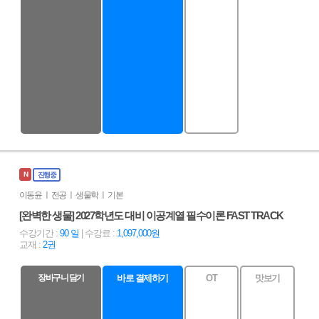
N
진행중
이동윤 ㅣ 전공 ㅣ 생물학 ㅣ 기본
[완벽한 생물] 2027학년도 대비 이공계열 필수이론 FAST TRACK
수강기간 :
90 일
| 수강료 :
1,097,000원
교재 :
2권
장바구니 담기
바로 결제하기
OT
맛보기