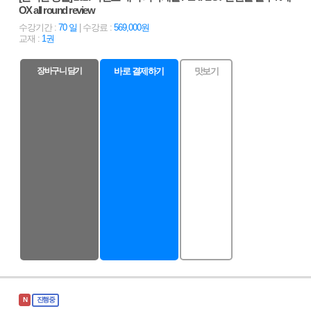
OX all round review
수강기간 :
70 일
| 수강료 :
569,000원
교재 :
1권
장바구니 담기
바로 결제하기
맛보기
N
진행중