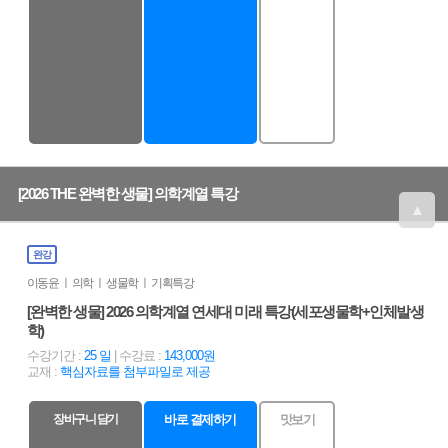
[2026 THE 완벽한 생물] 의학계열 특강
▲
완강
이동윤 ㅣ 의학 ㅣ 생물학 ㅣ 기획특강
[완벽한 생물] 2026 의학계열 연세대 미래 특강(세포생물학+인체발생
학)
수강기간 :
25 일
| 수강료 :
143,000원
교재 :
핵심자료를 첨부파일로 제공
장바구니 담기
바로 결제하기
맛보기