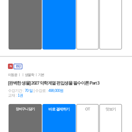
N
완강
이동윤 ㅣ ㅣ 생물학 ㅣ 기본
[완벽한 생물] 2027 약학계열 편입생물 필수이론 Part 3
수강기간 :
70 일
| 수강료 :
498,000원
교재 :
1권
장바구니 담기
바로 결제하기
OT
맛보기