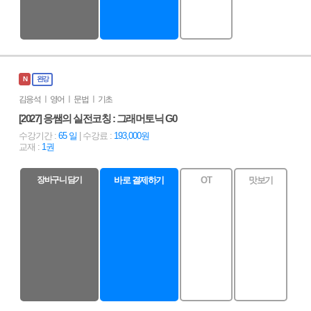
N
완강
김응석 ㅣ 영어 ㅣ 문법 ㅣ 기초
[2027] 응쌤의 실전코칭 : 그래머토닉 G0
수강기간 :
65 일
| 수강료 :
193,000원
교재 :
1권
장바구니 담기
바로 결제하기
OT
맛보기