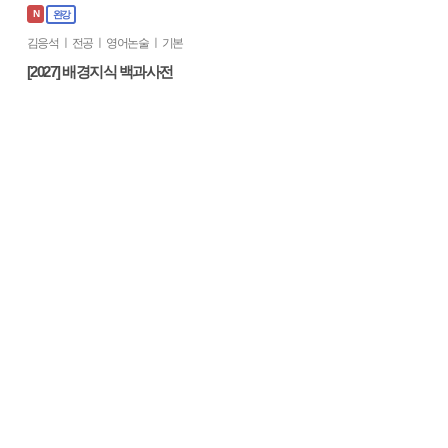
N
완강
김응석 ㅣ 전공 ㅣ 영어논술 ㅣ 기본
[2027] 배경지식 백과사전
수강기간 :
55 일
| 수강료 :
323,000원
교재 :
1권
장바구니 담기
바로 결제하기
맛보기
[어휘] 편입영어 합격의 시작, 보카토닉
완강