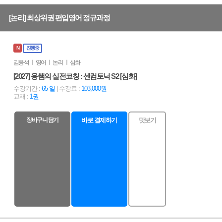
[논리] 최상위권 편입영어 정규과정
N
진행중
김응석 ㅣ 영어 ㅣ 논리 ㅣ 심화
[2027] 응쌤의 실전코칭 : 센컴토닉 S2 [심화]
수강기간 :
65 일
| 수강료 :
103,000원
교재 :
1권
장바구니 담기
바로 결제하기
맛보기