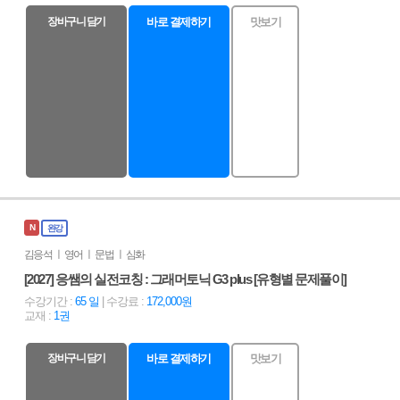
장바구니 담기
바로 결제하기
맛보기
N
완강
김응석 ㅣ 영어 ㅣ 문법 ㅣ 심화
[2027] 응쌤의 실전코칭 : 그래머토닉 G3 plus [유형별 문제풀이]
수강기간 :
65 일
| 수강료 :
172,000원
교재 :
1권
장바구니 담기
바로 결제하기
맛보기