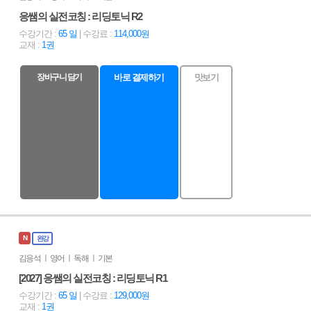
응쌤의 실전코칭 : 리딩토닉 R2
수강기간 :
65 일
| 수강료 :
114,000원
교재 :
1권
장바구니 담기
바로 결제하기
맛보기
N
완강
김응석 ㅣ 영어 ㅣ 독해 ㅣ 기본
[2027] 응쌤의 실전코칭 : 리딩토닉 R1
수강기간 :
65 일
| 수강료 :
129,000원
교재 :
1권