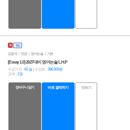
N
완강
김응석 ㅣ 전공 ㅣ 영어논술 ㅣ 기본
[Essay 1.0] 2027대비 영어논술 L.H.P
수강기간 :
65 일
| 수강료 :
396,000원
교재 :
2권
장바구니 담기
바로 결제하기
맛보기