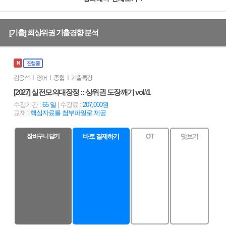
[기출] 최상위권 기출경향 분석
N
진행중
김응석 ㅣ 영어 ㅣ 종합 ㅣ 기출특강
[2027] 실전모의대장정 :: 상위권 도장깨기 vol#1
수강기간 :
65 일
| 수강료 :
207,000원
교재 :
핵심자료를 첨부파일로 제공
장바구니 담기
바로 결제하기
OT
맛보기