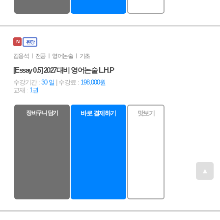
N
완강
김응석 ㅣ 전공 ㅣ 영어논술 ㅣ 기초
[Essay 0.5] 2027대비 영어논술 L.H.P
수강기간 :
30 일
| 수강료 :
198,000원
교재 :
1권
장바구니 담기
바로 결제하기
맛보기
▲