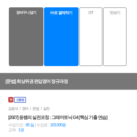
장바구니 담기
바로 결제하기
OT
맛보기
[문법] 최상위권 편입영어 정규과정
N
진행중
김응석 ㅣ 영어 ㅣ 문법 ㅣ 실전
[2027] 응쌤의 실전코칭 : 그래머토닉 G4 [핵심 기출 연습]
수강기간 :
65 일
| 수강료 :
103,000원
교재 :
1권