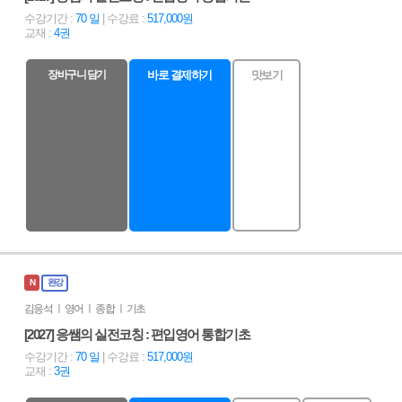
수강기간 :
70 일
| 수강료 :
517,000원
교재 :
4권
장바구니 담기
바로 결제하기
맛보기
N
완강
김응석 ㅣ 영어 ㅣ 종합 ㅣ 기초
[2027] 응쌤의 실전코칭 : 편입영어 통합기초
수강기간 :
70 일
| 수강료 :
517,000원
교재 :
3권