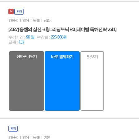
N
완강
김응석 ㅣ 영어 ㅣ 독해 ㅣ 심화
[2027] 응쌤의 실전코칭 : 리딩토닉 R3 [테마별 독해전략 vol.1]
수강기간 :
90 일
| 수강료 :
226,000원
교재 :
1권
장바구니 담기
바로 결제하기
맛보기
완강
김응석 ㅣ 영어 ㅣ 독해 ㅣ 기본