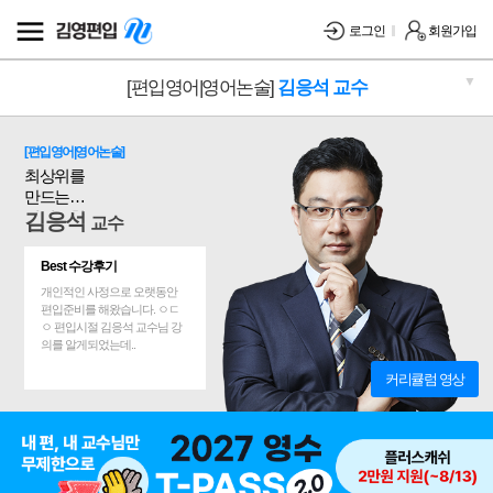
로그인
회원가입
▼
[편입영어|영어논술]
김응석 교수
[편입영어|영어논술]
최상위를
만드는
실전코칭
김응석
교수
Best 수강후기
개인적인 사정으로 오랫동안
편입준비를 해왔습니다. ㅇㄷ
ㅇ 편입시절 김응석 교수님 강
의를 알게되었는데..
커리큘럼 영상