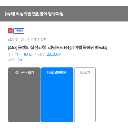
[독해] 최상위권 편입영어 정규과정
N
진행중
김응석 ㅣ 영어 ㅣ 독해 ㅣ 심화
[2027] 응쌤의 실전코칭 : 리딩토닉 R4 [테마별 독해전략 vol.2]
수강기간 :
90 일
| 수강료 :
226,000원
교재 :
1권
장바구니 담기
바로 결제하기
맛보기