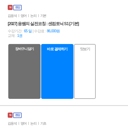
N
완강
김응석 ㅣ 영어 ㅣ 논리 ㅣ 기본
[2027] 응쌤의 실전코칭 : 센컴토닉 S1 [기본]
수강기간 :
65 일
| 수강료 :
86,000원
교재 :
1권
장바구니 담기
바로 결제하기
맛보기
N
완강
김응석 ㅣ 영어 ㅣ 논리 ㅣ 기초