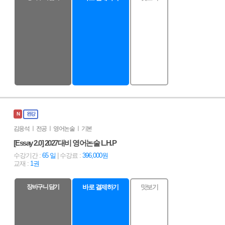
N
완강
김응석 ㅣ 전공 ㅣ 영어논술 ㅣ 기본
[Essay 2.0] 2027대비 영어논술 L.H.P
수강기간 :
65 일
| 수강료 :
396,000원
교재 :
1권
장바구니 담기
바로 결제하기
맛보기