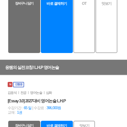
장바구니 담기
바로 결제하기
OT
맛보기
응쌤의 실전코칭! L.H.P 영어논술
N
진행중
김응석 ㅣ 전공 ㅣ 영어논술 ㅣ 심화
[Essay 3.0] 2027대비 영어논술 L.H.P
수강기간 :
65 일
| 수강료 :
396,000원
교재 :
1권
장바구니 담기
바로 결제하기
맛보기