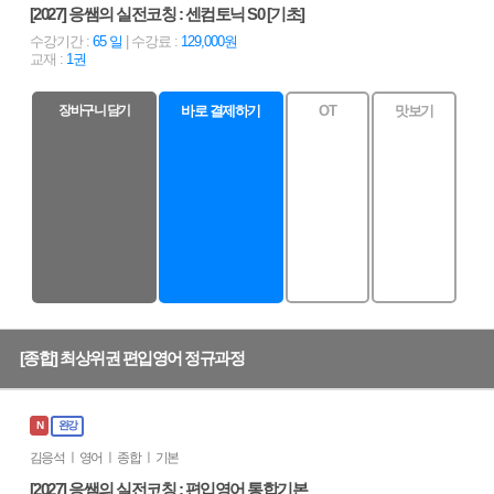
[2027] 응쌤의 실전코칭 : 센컴토닉 S0 [기초]
수강기간 :
65 일
| 수강료 :
129,000원
교재 :
1권
장바구니 담기
바로 결제하기
OT
맛보기
[종합] 최상위권 편입영어 정규과정
N
완강
김응석 ㅣ 영어 ㅣ 종합 ㅣ 기본
[2027] 응쌤의 실전코칭 : 편입영어 통합기본