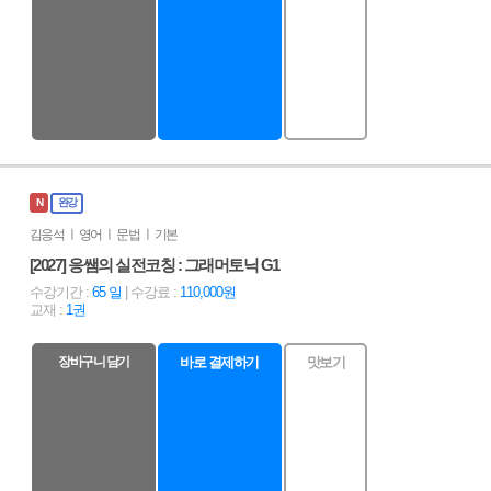
N
완강
김응석 ㅣ 영어 ㅣ 문법 ㅣ 기본
[2027] 응쌤의 실전코칭 : 그래머토닉 G1
수강기간 :
65 일
| 수강료 :
110,000원
교재 :
1권
장바구니 담기
바로 결제하기
맛보기