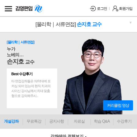
로그인
회원가입
▼
[물리학｜서류면접]
손지호 교수
[물리학｜서류면접]
누가
노베의
왕인가?
손지호
교수
Best 수강후기
타 면접강좌들은 의/약대에 포
커싱 되어 있는데 현직 치과의
사이신 강사님께서 치대 맞춤
형으로 강의해주시..
커리큘럼 영상
개설강좌
무료특강
공지사항
자료실
학습 Q&A
수강후기
강좌테마 전체보기
▼