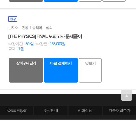
완강
손지호 ㅣ 전공 ㅣ 물리학 ㅣ 심화
[THE PHYSICS] FINAL 모의고사 문제풀이
수강기간 :
30 일
| 수강료 :
135,000원
교재 :
1권
장바구니 담기
바로 결제하기
맛보기
▲
Kollus Player
수강안내
전화상담
카톡채널추가
로그인
회원가입
PC버전