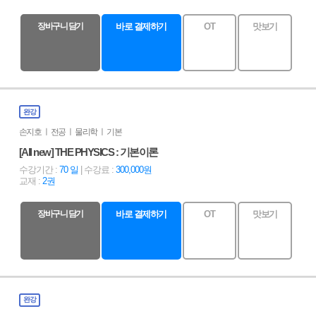
장바구니 담기
바로 결제하기
OT
맛보기
완강
손지호 ㅣ 전공 ㅣ 물리학 ㅣ 기본
[All new] THE PHYSICS : 기본이론
수강기간 :
70 일
| 수강료 :
300,000원
교재 :
2권
장바구니 담기
바로 결제하기
OT
맛보기
완강