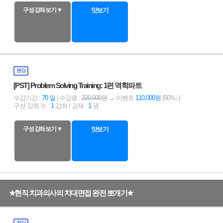
구성 강좌 보기 ▼
맛보기
완강
[PST] Problem Solving Training: 1편 역학파트
수강기간 :
70 일
| 수강료 :
220,000원
→ 이벤트
110,000원
(50%↓)
구성 강좌 수 :
1
강좌 / 교재 :
1
권
구성 강좌 보기 ▼
맛보기
★현직 치과의사의 치대면접 완전 뽀개기★
완강