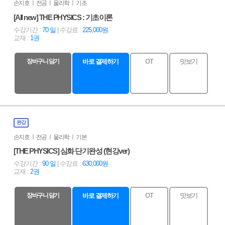
손지호 ㅣ 전공 ㅣ 물리학 ㅣ 기초
[All new] THE PHYSICS : 기초이론
수강기간 :
70 일
| 수강료 :
225,000원
교재 :
1권
장바구니 담기
바로 결제하기
OT
맛보기
완강
손지호 ㅣ 전공 ㅣ 물리학 ㅣ 기본
[THE PHYSICS] 심화 단기완성 (현강ver)
수강기간 :
90 일
| 수강료 :
630,000원
교재 :
2권
장바구니 담기
바로 결제하기
OT
맛보기