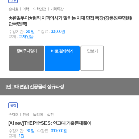
손지호 ㅣ 의학 ㅣ 의학면접 ㅣ 기획특강
★유일무이★현직 치과의사가 말하는 치대 면접 특강 (강릉원주/경희/
단국/전북)
수강기간 :
20 일
| 수강료 :
30,000원
교재 :
교재없음
장바구니 담기
바로 결제하기
맛보기
[연고대편입] 전공물리 정규과정
완강
손지호 ㅣ 전공 ㅣ 물리학 ㅣ 실전
[All new] THE PHYSICS : 연고대 기출문제풀이
수강기간 :
70 일
| 수강료 :
390,000원
교재 :
1권