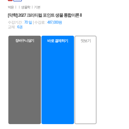
박윤 ㅣ ㅣ 생물학 ㅣ 기본
[약학] 2027 크리티컬 포인트 생물 통합이론 Ⅱ
수강기간 :
70 일
| 수강료 :
487,000원
교재 :
6권
장바구니 담기
바로 결제하기
맛보기