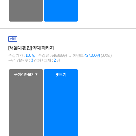
예정
[서울대 편입] 약대 패키지
수강기간 :
150 일
| 수강료 :
610,000원
→ 이벤트
427,000원
(30%↓)
구성 강좌 수 :
3
강좌 / 교재 :
2
권
구성 강좌 보기 ▼
맛보기