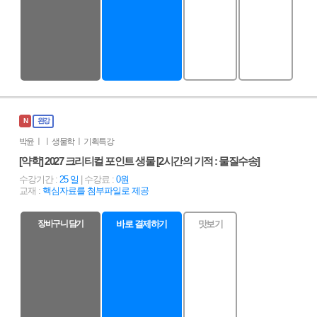
N
완강
박윤 ㅣ ㅣ 생물학 ㅣ 기획특강
[약학] 2027 크리티컬 포인트 생물 [2시간의 기적 : 물질수송]
수강기간 :
25 일
| 수강료 :
0원
교재 :
핵심자료를 첨부파일로 제공
장바구니 담기
바로 결제하기
맛보기