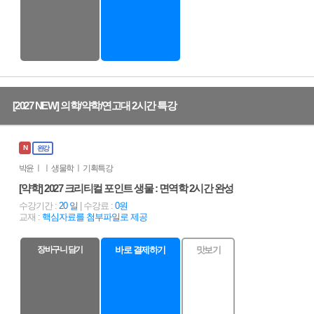
[2027 NEW] 의학/약학/연고대 2시간 특강
N
완강
박윤 ㅣ ㅣ 생물학 ㅣ 기획특강
[약학] 2027 크리티컬 포인트 생물 : 면역학 2시간 완성
수강기간 :
20 일
| 수강료 :
0원
교재 :
핵심자료를 첨부파일로 제공
장바구니 담기
바로 결제하기
맛보기