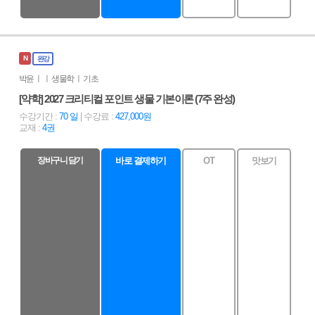
N
완강
박윤 ㅣ ㅣ 생물학 ㅣ 기초
[약학] 2027 크리티컬 포인트 생물 기본이론 (7주 완성)
수강기간 :
70 일
| 수강료 :
427,000원
교재 :
4권
장바구니 담기
바로 결제하기
OT
맛보기