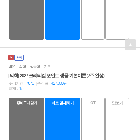
▲
N
완강
박윤 ㅣ 의학 ㅣ 생물학 ㅣ 기초
[의학] 2027 크리티컬 포인트 생물 기본이론 (7주 완성)
수강기간 :
70 일
| 수강료 :
427,000원
교재 :
4권
장바구니 담기
바로 결제하기
OT
맛보기