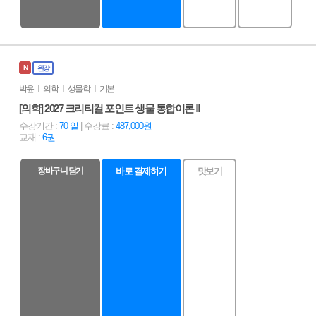
N
완강
박윤 ㅣ 의학 ㅣ 생물학 ㅣ 기본
[의학] 2027 크리티컬 포인트 생물 통합이론 Ⅱ
수강기간 :
70 일
| 수강료 :
487,000원
교재 :
6권
장바구니 담기
바로 결제하기
맛보기