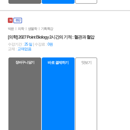
N
완강
박윤 ㅣ 의학 ㅣ 생물학 ㅣ 기획특강
[의학] 2027 Point Biology 2시간의 기적 : 혈관과 혈압
수강기간 :
25 일
| 수강료 :
0원
교재 :
교재없음
장바구니 담기
바로 결제하기
맛보기