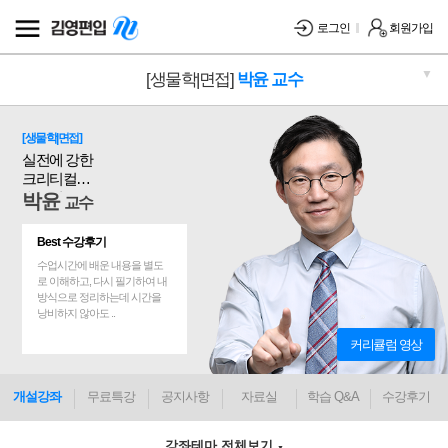
로그인
회원가입
▼
[생물학|면접]
박윤 교수
[생물학|면접]
실전에 강한
크리티컬
솔루션
박윤
교수
Best 수강후기
수업시간에 배운 내용을 별도
로 이해하고, 다시 필기하여 내
방식으로 정리하는데 시간을
낭비하지 않아도 ..
커리큘럼 영상
개설강좌
무료특강
공지사항
자료실
학습 Q&A
수강후기
강좌테마 전체보기
▼