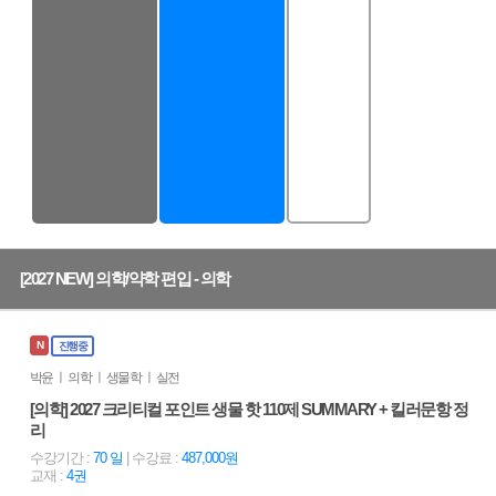
[2027 NEW] 의학/약학 편입 - 의학
N
진행중
박윤 ㅣ 의학 ㅣ 생물학 ㅣ 실전
[의학] 2027 크리티컬 포인트 생물 핫 110제 SUMMARY + 킬러문항 정
리
수강기간 :
70 일
| 수강료 :
487,000원
교재 :
4권