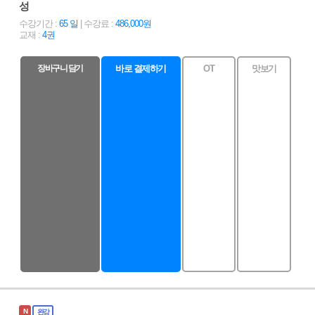
성
수강기간 :
65 일
| 수강료 :
486,000원
교재 :
4권
장바구니 담기
바로 결제하기
OT
맛보기
N
완강