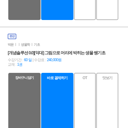
완강
박윤 ㅣ ㅣ 생물학 ㅣ 기초
[개념솔루션 0.0][약대] 그림으로 머리에 박히는 생물 쌩기초
수강기간 :
60 일
| 수강료 :
240,000원
교재 :
1권
장바구니 담기
바로 결제하기
OT
맛보기