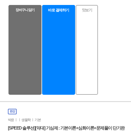
장바구니 담기
바로 결제하기
맛보기
완강
박윤 ㅣ ㅣ 생물학 ㅣ 기본
[SPEED 솔루션][약대] 기심제 : 기본이론+심화이론+문제풀이 단기완