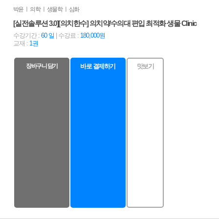
박윤 ㅣ 의학 ㅣ 생물학 ㅣ 심화
[실전솔루션 3.0][의치한수] 의치약/수의대 편입 최적화 생물 Clinic
수강기간 :
60 일
| 수강료 :
180,000원
교재 :
1권
장바구니 담기
바로 결제하기
맛보기