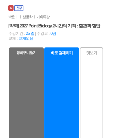
N
완강
박윤 ㅣ ㅣ 생물학 ㅣ 기획특강
[약학] 2027 Point Biology 2시간의 기적 : 혈관과 혈압
수강기간 :
25 일
| 수강료 :
0원
교재 :
교재없음
장바구니 담기
바로 결제하기
맛보기