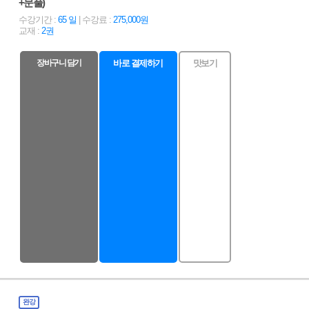
+문풀)
수강기간 :
65 일
| 수강료 :
275,000원
교재 :
2권
장바구니 담기
바로 결제하기
맛보기
완강