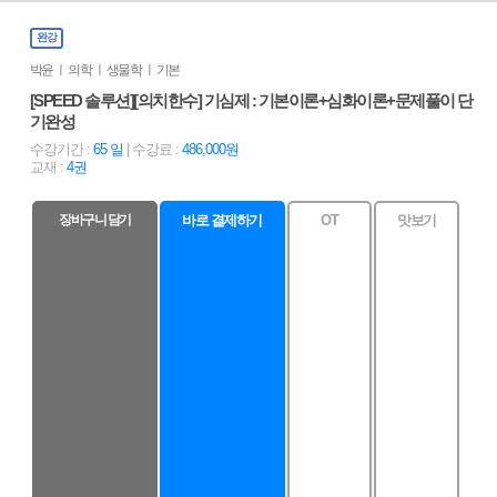
완강
박윤 ㅣ 의학 ㅣ 생물학 ㅣ 기본
[SPEED 솔루션][의치한수] 기심제 : 기본이론+심화이론+문제풀이 단
기완성
수강기간 :
65 일
| 수강료 :
486,000원
교재 :
4권
장바구니 담기
바로 결제하기
OT
맛보기