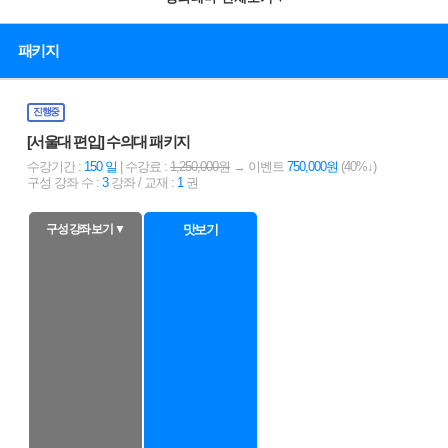
패키지
진행중
[서울대 편입] 수의대 패키지
수강기간 :
150 일
| 수강료 :
1,250,000원
→ 이벤트
750,000원
(40%↓)
구성 강좌 수 :
3
강좌 / 교재 :
1
권
구성 강좌 보기 ▼
맛보기