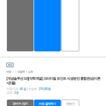
완강
박윤 ㅣ ㅣ 생물학 ㅣ 심화
[개념솔루션 3.0][약학계열] 크리티컬 포인트 식생분진 통합완성(이론
+문풀)
수강기간 :
65 일
| 수강료 :
275,000원
교재 :
2권
장바구니 담기
바로 결제하기
맛보기