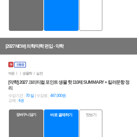
[2027 NEW] 의학/약학 편입 - 약학
N
진행중
박윤 ㅣ ㅣ 생물학 ㅣ 실전
[약학] 2027 크리티컬 포인트 생물 핫 110제 SUMMARY + 킬러문항 정
리
수강기간 :
70 일
| 수강료 :
487,000원
교재 :
4권
장바구니 담기
바로 결제하기
맛보기