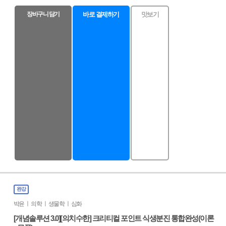
장바구니 담기
바로 결제하기
맛보기
완강
박윤 ㅣ 의학 ㅣ 생물학 ㅣ 심화
[개념솔루션 3.0][의치수한] 크리티컬 포인트 식생분진 통합완성(이론