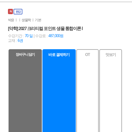
N
완강
박윤 ㅣ ㅣ 생물학 ㅣ 기본
[약학] 2027 크리티컬 포인트 생물 통합이론 Ⅰ
수강기간 :
70 일
| 수강료 :
487,000원
교재 :
6권
장바구니 담기
바로 결제하기
OT
맛보기