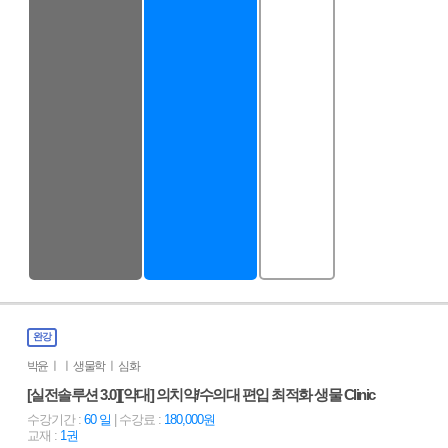
완강
박윤 ㅣ ㅣ 생물학 ㅣ 심화
[실전솔루션 3.0][약대] 의치약/수의대 편입 최적화 생물 Clinic
수강기간 :
60 일
| 수강료 :
180,000원
교재 :
1권