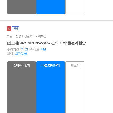
N
완강
박윤 ㅣ 전공 ㅣ 생물학 ㅣ 기획특강
[연고대] 2027 Point Biology 2시간의 기적 : 혈관과 혈압
수강기간 :
25 일
| 수강료 :
0원
교재 :
교재없음
장바구니 담기
바로 결제하기
맛보기