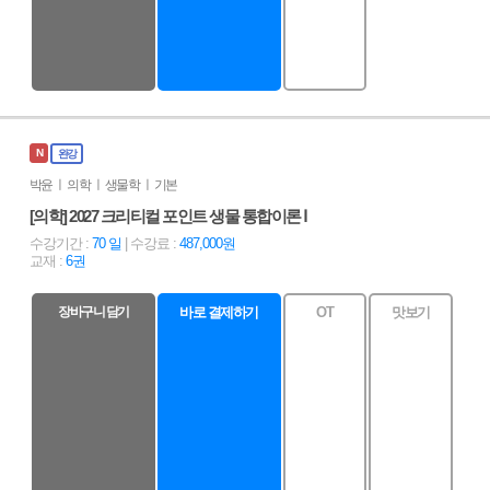
N
완강
박윤 ㅣ 의학 ㅣ 생물학 ㅣ 기본
[의학] 2027 크리티컬 포인트 생물 통합이론 Ⅰ
수강기간 :
70 일
| 수강료 :
487,000원
교재 :
6권
장바구니 담기
바로 결제하기
OT
맛보기