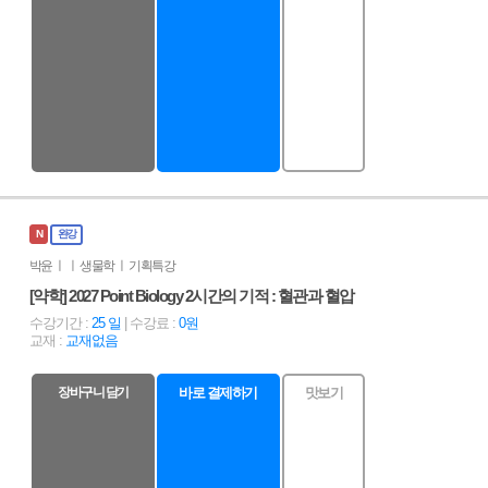
N
완강
박윤 ㅣ ㅣ 생물학 ㅣ 기획특강
[약학] 2027 Point Biology 2시간의 기적 : 혈관과 혈압
수강기간 :
25 일
| 수강료 :
0원
교재 :
교재없음
장바구니 담기
바로 결제하기
맛보기